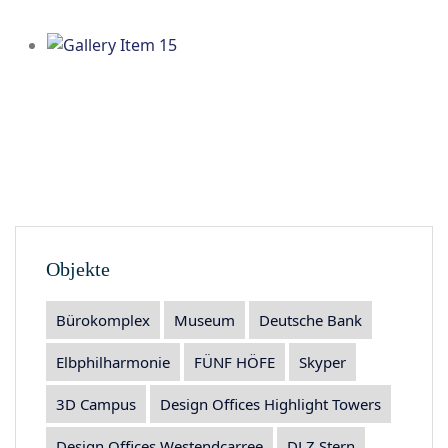
Objekte
Bürokomplex
Museum
Deutsche Bank
Elbphilharmonie
FÜNF HÖFE
Skyper
3D Campus
Design Offices Highlight Towers
Design Offices Westendcarree
DLZ Stern