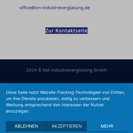
office@km-industrieverglasung.de
Zur Kontaktseite
2024 © KM-Industrieverglasung GmbH
Impressum
|
Datenschutzerklärung
Diese Seite nutzt Website-Tracking-Technologien von Dritten,
um ihre Dienste anzubieten, stetig zu verbessern und
Konzeption & Realisierung von Ölsner Werbung
Werbung entsprechend den Interessen der Nutzer
anzuzeigen.
ABLEHNEN
AKZEPTIEREN
MEHR